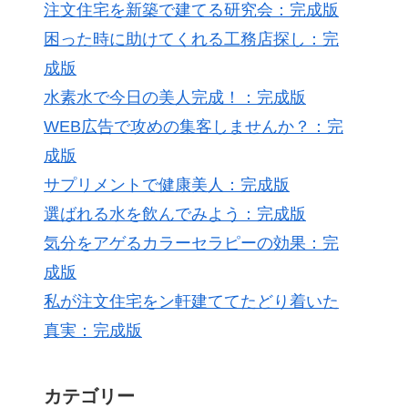
注文住宅を新築で建てる研究会：完成版
困った時に助けてくれる工務店探し：完
成版
水素水で今日の美人完成！：完成版
WEB広告で攻めの集客しませんか？：完
成版
サプリメントで健康美人：完成版
選ばれる水を飲んでみよう：完成版
気分をアゲるカラーセラピーの効果：完
成版
私が注文住宅をン軒建ててたどり着いた
真実：完成版
カテゴリー