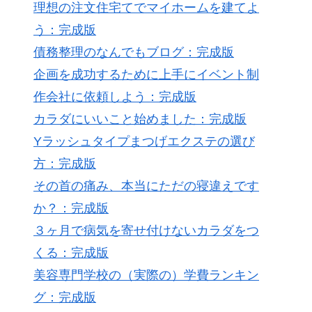
理想の注文住宅てでマイホームを建てよ
う：完成版
債務整理のなんでもブログ：完成版
企画を成功するために上手にイベント制
作会社に依頼しよう：完成版
カラダにいいこと始めました：完成版
Yラッシュタイプまつげエクステの選び
方：完成版
その首の痛み、本当にただの寝違えです
か？：完成版
３ヶ月で病気を寄せ付けないカラダをつ
くる：完成版
美容専門学校の（実際の）学費ランキン
グ：完成版