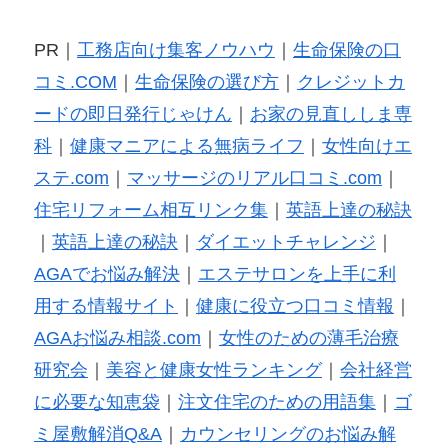
PR｜
工務店向け集客ノウハウ
｜
生命保険の口
コミ.COM
｜
生命保険の選び方
｜
クレジットカ
ードの即日発行じゃけん
｜
お家の見直ししま専
科
｜
健康マニアによる無病ライフ
｜
女性向けエ
ステ.com
｜
マッサージのリアル口コミ.com
｜
住宅リフォーム相互リンク集
｜
英語上達の秘訣
｜
英語上達の秘訣
｜
ダイエットチャレンジ
｜
AGAでお悩み解決
｜
エステサロンを上手に利
用する情報サイト
｜
健康に役立つ口コミ情報
｜
AGAお悩み相談.com
｜
女性のための薄毛治療
研究会
｜
美容と健康女性ランキング
｜
会社経営
に必要な知恵袋
｜
注文住宅のための用語集
｜
ゴ
ミ屋敷解消Q&A
｜
カウンセリングのお悩み解