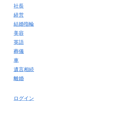
社長
経営
結婚指輪
美容
英語
葬儀
車
遺言相続
離婚
ログイン