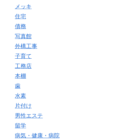
メッキ
住宅
債務
写真館
外構工事
子育て
工務店
本棚
歯
水素
片付け
男性エステ
留学
病気・健康・病院