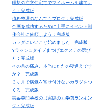
理想の注文住宅てでマイホームを建てよ
う：完成版
債務整理のなんでもブログ：完成版
企画を成功するために上手にイベント制
作会社に依頼しよう：完成版
カラダにいいこと始めました：完成版
Yラッシュタイプまつげエクステの選び
方：完成版
その首の痛み、本当にただの寝違えです
か？：完成版
３ヶ月で病気を寄せ付けないカラダをつ
くる：完成版
美容専門学校の（実際の）学費ランキン
グ：完成版