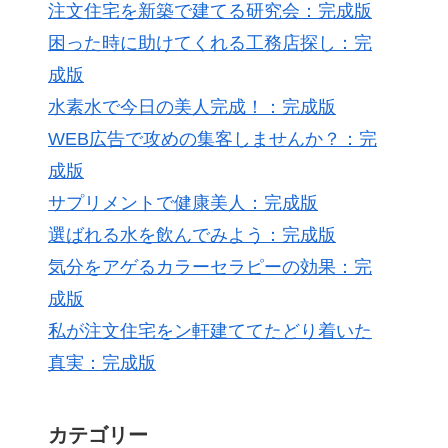
注文住宅を新築で建てる研究会：完成版
困った時に助けてくれる工務店探し：完
成版
水素水で今日の美人完成！：完成版
WEB広告で攻めの集客しませんか？：完
成版
サプリメントで健康美人：完成版
選ばれる水を飲んでみよう：完成版
気分をアゲるカラーセラピーの効果：完
成版
私が注文住宅をン軒建ててたどり着いた
真実：完成版
カテゴリー