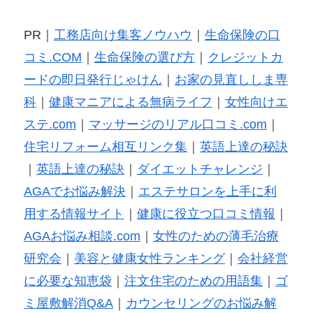
PR｜
工務店向け集客ノウハウ
｜
生命保険の口
コミ.COM
｜
生命保険の選び方
｜
クレジットカ
ードの即日発行じゃけん
｜
お家の見直ししま専
科
｜
健康マニアによる無病ライフ
｜
女性向けエ
ステ.com
｜
マッサージのリアル口コミ.com
｜
住宅リフォーム相互リンク集
｜
英語上達の秘訣
｜
英語上達の秘訣
｜
ダイエットチャレンジ
｜
AGAでお悩み解決
｜
エステサロンを上手に利
用する情報サイト
｜
健康に役立つ口コミ情報
｜
AGAお悩み相談.com
｜
女性のための薄毛治療
研究会
｜
美容と健康女性ランキング
｜
会社経営
に必要な知恵袋
｜
注文住宅のための用語集
｜
ゴ
ミ屋敷解消Q&A
｜
カウンセリングのお悩み解