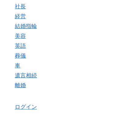
社長
経営
結婚指輪
美容
英語
葬儀
車
遺言相続
離婚
ログイン