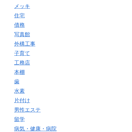
メッキ
住宅
債務
写真館
外構工事
子育て
工務店
本棚
歯
水素
片付け
男性エステ
留学
病気・健康・病院