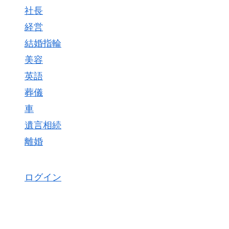
社長
経営
結婚指輪
美容
英語
葬儀
車
遺言相続
離婚
ログイン