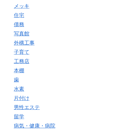
メッキ
住宅
債務
写真館
外構工事
子育て
工務店
本棚
歯
水素
片付け
男性エステ
留学
病気・健康・病院