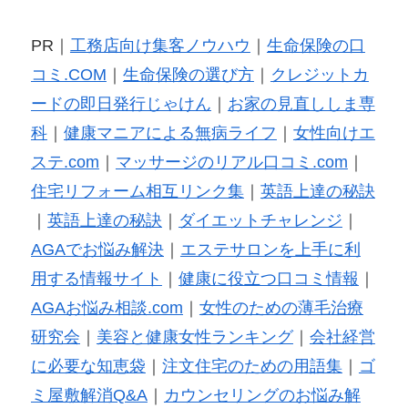
PR｜
工務店向け集客ノウハウ
｜
生命保険の口
コミ.COM
｜
生命保険の選び方
｜
クレジットカ
ードの即日発行じゃけん
｜
お家の見直ししま専
科
｜
健康マニアによる無病ライフ
｜
女性向けエ
ステ.com
｜
マッサージのリアル口コミ.com
｜
住宅リフォーム相互リンク集
｜
英語上達の秘訣
｜
英語上達の秘訣
｜
ダイエットチャレンジ
｜
AGAでお悩み解決
｜
エステサロンを上手に利
用する情報サイト
｜
健康に役立つ口コミ情報
｜
AGAお悩み相談.com
｜
女性のための薄毛治療
研究会
｜
美容と健康女性ランキング
｜
会社経営
に必要な知恵袋
｜
注文住宅のための用語集
｜
ゴ
ミ屋敷解消Q&A
｜
カウンセリングのお悩み解