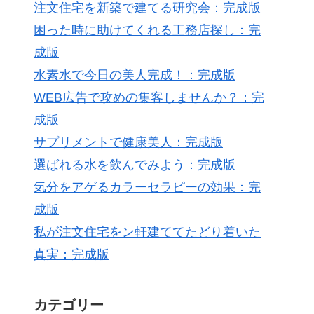
注文住宅を新築で建てる研究会：完成版
困った時に助けてくれる工務店探し：完
成版
水素水で今日の美人完成！：完成版
WEB広告で攻めの集客しませんか？：完
成版
サプリメントで健康美人：完成版
選ばれる水を飲んでみよう：完成版
気分をアゲるカラーセラピーの効果：完
成版
私が注文住宅をン軒建ててたどり着いた
真実：完成版
カテゴリー