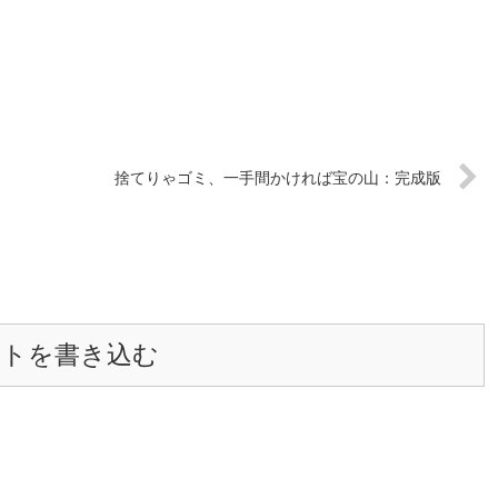
捨てりゃゴミ、一手間かければ宝の山：完成版
ントを書き込む