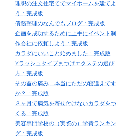
理想の注文住宅てでマイホームを建てよ
う：完成版
債務整理のなんでもブログ：完成版
企画を成功するために上手にイベント制
作会社に依頼しよう：完成版
カラダにいいこと始めました：完成版
Yラッシュタイプまつげエクステの選び
方：完成版
その首の痛み、本当にただの寝違えです
か？：完成版
３ヶ月で病気を寄せ付けないカラダをつ
くる：完成版
美容専門学校の（実際の）学費ランキン
グ：完成版