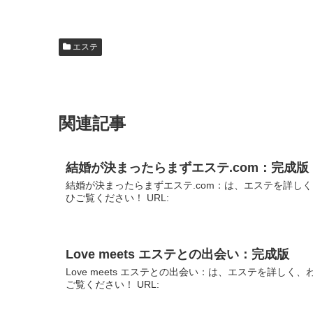
エステ
関連記事
結婚が決まったらまずエステ.com：完成版
結婚が決まったらまずエステ.com：は、エステを詳し
ひご覧ください！ URL:
Love meets エステとの出会い：完成版
Love meets エステとの出会い：は、エステを詳し
ご覧ください！ URL: