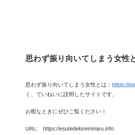
思わず振り向いてしまう女性
思わず振り向いてしまう女性とは：
https://es
く、ていねいに説明したサイトです。
お暇なときにぜひご覧ください！
URL: https://esutedekireininaru.info