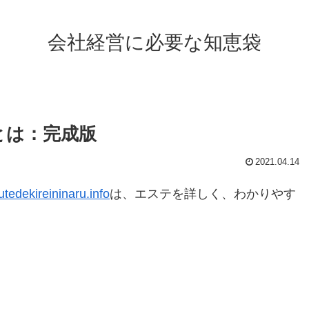
会社経営に必要な知恵袋
とは：完成版
2021.04.14
utedekireininaru.info
は、エステを詳しく、わかりやす