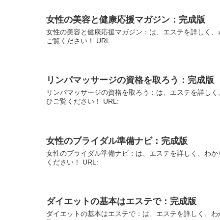
女性の美容と健康応援マガジン：完成版
女性の美容と健康応援マガジン：は、エステを詳しく、
ご覧ください！ URL:
リンパマッサージの資格を取ろう：完成版
リンパマッサージの資格を取ろう：は、エステを詳しく
ひご覧ください！ URL:
女性のブライダル準備ナビ：完成版
女性のブライダル準備ナビ：は、エステを詳しく、わか
ください！ URL:
ダイエットの基本はエステで：完成版
ダイエットの基本はエステで：は、エステを詳しく、わ