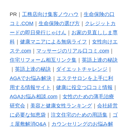
PR｜
工務店向け集客ノウハウ
｜
生命保険の口
コミ.COM
｜
生命保険の選び方
｜
クレジットカ
ードの即日発行じゃけん
｜
お家の見直ししま専
科
｜
健康マニアによる無病ライフ
｜
女性向けエ
ステ.com
｜
マッサージのリアル口コミ.com
｜
住宅リフォーム相互リンク集
｜
英語上達の秘訣
｜
英語上達の秘訣
｜
ダイエットチャレンジ
｜
AGAでお悩み解決
｜
エステサロンを上手に利
用する情報サイト
｜
健康に役立つ口コミ情報
｜
AGAお悩み相談.com
｜
女性のための薄毛治療
研究会
｜
美容と健康女性ランキング
｜
会社経営
に必要な知恵袋
｜
注文住宅のための用語集
｜
ゴ
ミ屋敷解消Q&A
｜
カウンセリングのお悩み解