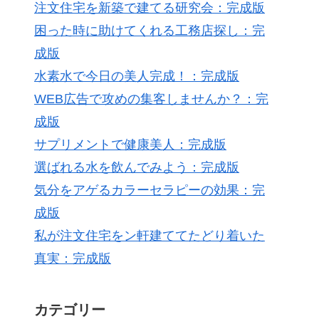
注文住宅を新築で建てる研究会：完成版
困った時に助けてくれる工務店探し：完
成版
水素水で今日の美人完成！：完成版
WEB広告で攻めの集客しませんか？：完
成版
サプリメントで健康美人：完成版
選ばれる水を飲んでみよう：完成版
気分をアゲるカラーセラピーの効果：完
成版
私が注文住宅をン軒建ててたどり着いた
真実：完成版
カテゴリー