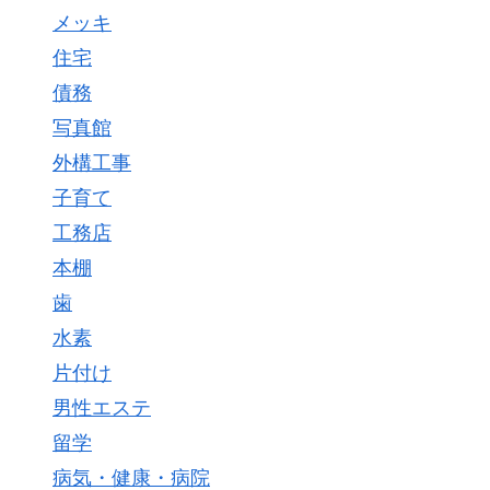
メッキ
住宅
債務
写真館
外構工事
子育て
工務店
本棚
歯
水素
片付け
男性エステ
留学
病気・健康・病院