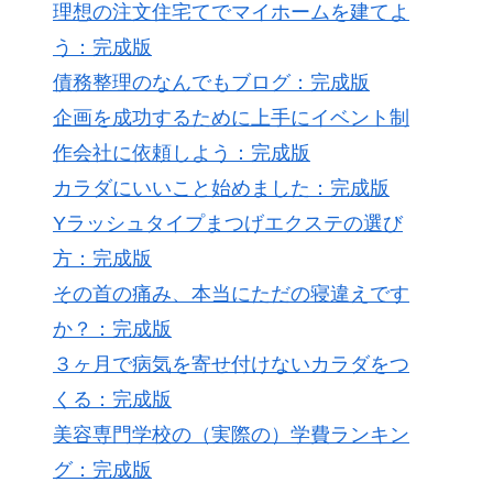
理想の注文住宅てでマイホームを建てよ
う：完成版
債務整理のなんでもブログ：完成版
企画を成功するために上手にイベント制
作会社に依頼しよう：完成版
カラダにいいこと始めました：完成版
Yラッシュタイプまつげエクステの選び
方：完成版
その首の痛み、本当にただの寝違えです
か？：完成版
３ヶ月で病気を寄せ付けないカラダをつ
くる：完成版
美容専門学校の（実際の）学費ランキン
グ：完成版