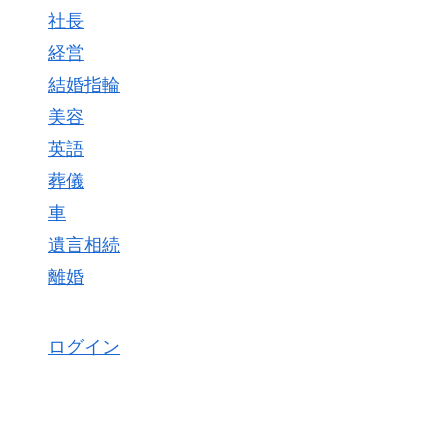
社長
経営
結婚指輪
美容
英語
葬儀
車
遺言相続
離婚
ログイン