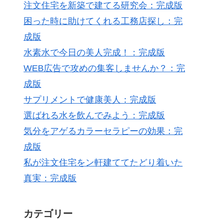
注文住宅を新築で建てる研究会：完成版
困った時に助けてくれる工務店探し：完
成版
水素水で今日の美人完成！：完成版
WEB広告で攻めの集客しませんか？：完
成版
サプリメントで健康美人：完成版
選ばれる水を飲んでみよう：完成版
気分をアゲるカラーセラピーの効果：完
成版
私が注文住宅をン軒建ててたどり着いた
真実：完成版
カテゴリー