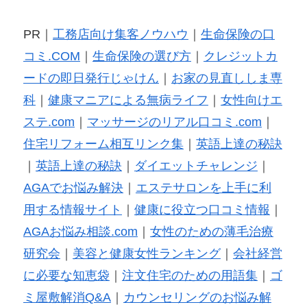
PR｜
工務店向け集客ノウハウ
｜
生命保険の口
コミ.COM
｜
生命保険の選び方
｜
クレジットカ
ードの即日発行じゃけん
｜
お家の見直ししま専
科
｜
健康マニアによる無病ライフ
｜
女性向けエ
ステ.com
｜
マッサージのリアル口コミ.com
｜
住宅リフォーム相互リンク集
｜
英語上達の秘訣
｜
英語上達の秘訣
｜
ダイエットチャレンジ
｜
AGAでお悩み解決
｜
エステサロンを上手に利
用する情報サイト
｜
健康に役立つ口コミ情報
｜
AGAお悩み相談.com
｜
女性のための薄毛治療
研究会
｜
美容と健康女性ランキング
｜
会社経営
に必要な知恵袋
｜
注文住宅のための用語集
｜
ゴ
ミ屋敷解消Q&A
｜
カウンセリングのお悩み解