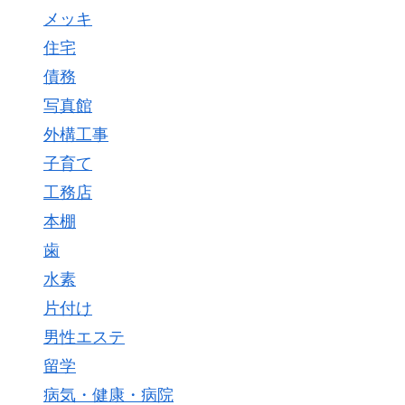
メッキ
住宅
債務
写真館
外構工事
子育て
工務店
本棚
歯
水素
片付け
男性エステ
留学
病気・健康・病院