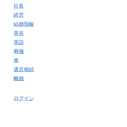
社長
経営
結婚指輪
美容
英語
葬儀
車
遺言相続
離婚
ログイン