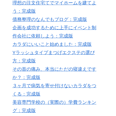
理想の注文住宅てでマイホームを建てよ
う：完成版
債務整理のなんでもブログ：完成版
企画を成功するために上手にイベント制
作会社に依頼しよう：完成版
カラダにいいこと始めました：完成版
Yラッシュタイプまつげエクステの選び
方：完成版
その首の痛み、本当にただの寝違えです
か？：完成版
３ヶ月で病気を寄せ付けないカラダをつ
くる：完成版
美容専門学校の（実際の）学費ランキン
グ：完成版