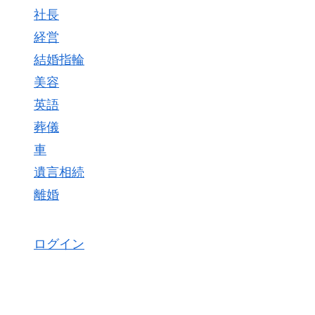
社長
経営
結婚指輪
美容
英語
葬儀
車
遺言相続
離婚
ログイン