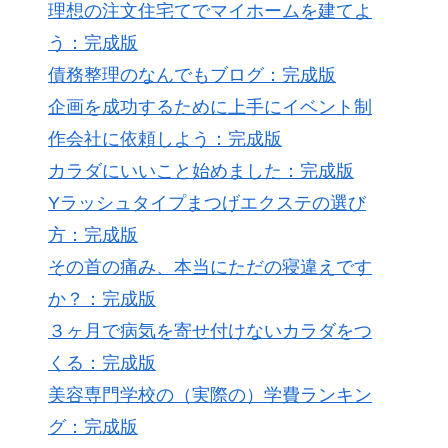
理想の注文住宅てでマイホームを建てよ
う：完成版
債務整理のなんでもブログ：完成版
企画を成功するために上手にイベント制
作会社に依頼しよう：完成版
カラダにいいこと始めました：完成版
Yラッシュタイプまつげエクステの選び
方：完成版
その首の痛み、本当にただの寝違えです
か？：完成版
３ヶ月で病気を寄せ付けないカラダをつ
くる：完成版
美容専門学校の（実際の）学費ランキン
グ：完成版