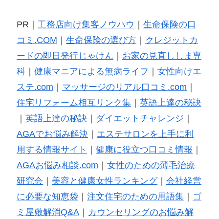
PR｜
工務店向け集客ノウハウ
｜
生命保険の口
コミ.COM
｜
生命保険の選び方
｜
クレジットカ
ードの即日発行じゃけん
｜
お家の見直ししま専
科
｜
健康マニアによる無病ライフ
｜
女性向けエ
ステ.com
｜
マッサージのリアル口コミ.com
｜
住宅リフォーム相互リンク集
｜
英語上達の秘訣
｜
英語上達の秘訣
｜
ダイエットチャレンジ
｜
AGAでお悩み解決
｜
エステサロンを上手に利
用する情報サイト
｜
健康に役立つ口コミ情報
｜
AGAお悩み相談.com
｜
女性のための薄毛治療
研究会
｜
美容と健康女性ランキング
｜
会社経営
に必要な知恵袋
｜
注文住宅のための用語集
｜
ゴ
ミ屋敷解消Q&A
｜
カウンセリングのお悩み解