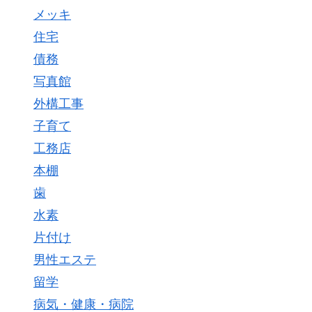
メッキ
住宅
債務
写真館
外構工事
子育て
工務店
本棚
歯
水素
片付け
男性エステ
留学
病気・健康・病院