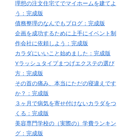
理想の注文住宅てでマイホームを建てよ
う：完成版
債務整理のなんでもブログ：完成版
企画を成功するために上手にイベント制
作会社に依頼しよう：完成版
カラダにいいこと始めました：完成版
Yラッシュタイプまつげエクステの選び
方：完成版
その首の痛み、本当にただの寝違えです
か？：完成版
３ヶ月で病気を寄せ付けないカラダをつ
くる：完成版
美容専門学校の（実際の）学費ランキン
グ：完成版