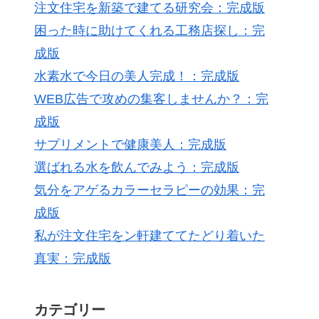
注文住宅を新築で建てる研究会：完成版
困った時に助けてくれる工務店探し：完
成版
水素水で今日の美人完成！：完成版
WEB広告で攻めの集客しませんか？：完
成版
サプリメントで健康美人：完成版
選ばれる水を飲んでみよう：完成版
気分をアゲるカラーセラピーの効果：完
成版
私が注文住宅をン軒建ててたどり着いた
真実：完成版
カテゴリー