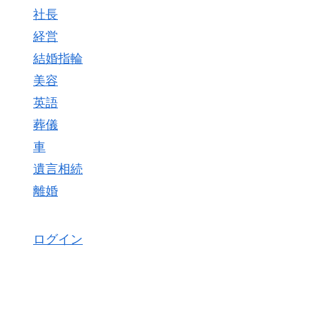
社長
経営
結婚指輪
美容
英語
葬儀
車
遺言相続
離婚
ログイン