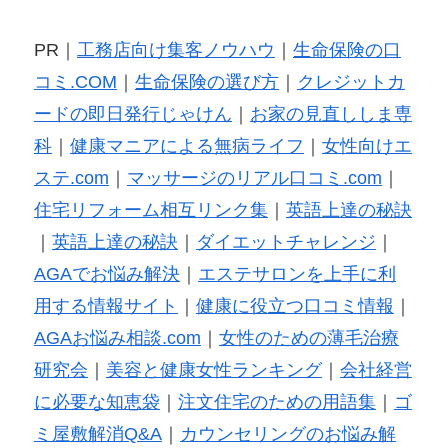
PR｜
工務店向け集客ノウハウ
｜
生命保険の口
コミ.COM
｜
生命保険の選び方
｜
クレジットカ
ードの即日発行じゃけん
｜
お家の見直ししま専
科
｜
健康マニアによる無病ライフ
｜
女性向けエ
ステ.com
｜
マッサージのリアル口コミ.com
｜
住宅リフォーム相互リンク集
｜
英語上達の秘訣
｜
英語上達の秘訣
｜
ダイエットチャレンジ
｜
AGAでお悩み解決
｜
エステサロンを上手に利
用する情報サイト
｜
健康に役立つ口コミ情報
｜
AGAお悩み相談.com
｜
女性のための薄毛治療
研究会
｜
美容と健康女性ランキング
｜
会社経営
に必要な知恵袋
｜
注文住宅のための用語集
｜
ゴ
ミ屋敷解消Q&A
｜
カウンセリングのお悩み解