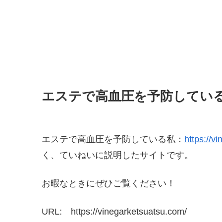
エステで高血圧を予防してい
エステで高血圧を予防している私：
https://v
く、ていねいに説明したサイトです。
お暇なときにぜひご覧ください！
URL: https://vinegarketsuatsu.com/