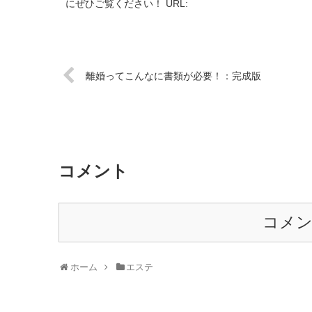
にぜひご覧ください！ URL:
離婚ってこんなに書類が必要！：完成版
コメント
コメ
ホーム
エステ