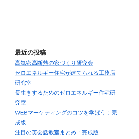
最近の投稿
高気密高断熱の家づくり研究会
ゼロエネルギー住宅が建てられる工務店
研究室
長生きするためのゼロエネルギー住宅研
究室
WEBマーケティングのコツを学ぼう：完
成版
注目の英会話教室まとめ：完成版