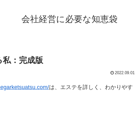
会社経営に必要な知恵袋
る私：完成版
2022.09.01
inegarketsuatsu.com/
は、エステを詳しく、わかりやす