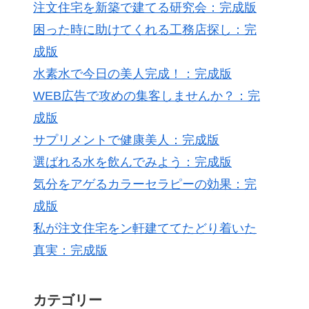
注文住宅を新築で建てる研究会：完成版
困った時に助けてくれる工務店探し：完
成版
水素水で今日の美人完成！：完成版
WEB広告で攻めの集客しませんか？：完
成版
サプリメントで健康美人：完成版
選ばれる水を飲んでみよう：完成版
気分をアゲるカラーセラピーの効果：完
成版
私が注文住宅をン軒建ててたどり着いた
真実：完成版
カテゴリー