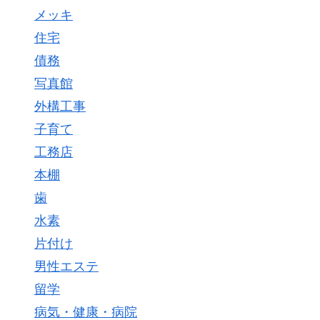
メッキ
住宅
債務
写真館
外構工事
子育て
工務店
本棚
歯
水素
片付け
男性エステ
留学
病気・健康・病院