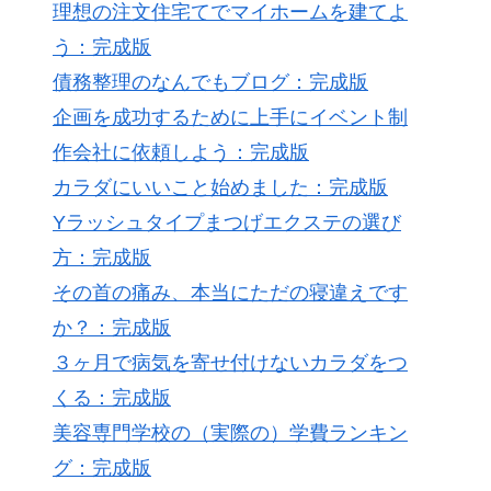
理想の注文住宅てでマイホームを建てよ
う：完成版
債務整理のなんでもブログ：完成版
企画を成功するために上手にイベント制
作会社に依頼しよう：完成版
カラダにいいこと始めました：完成版
Yラッシュタイプまつげエクステの選び
方：完成版
その首の痛み、本当にただの寝違えです
か？：完成版
３ヶ月で病気を寄せ付けないカラダをつ
くる：完成版
美容専門学校の（実際の）学費ランキン
グ：完成版