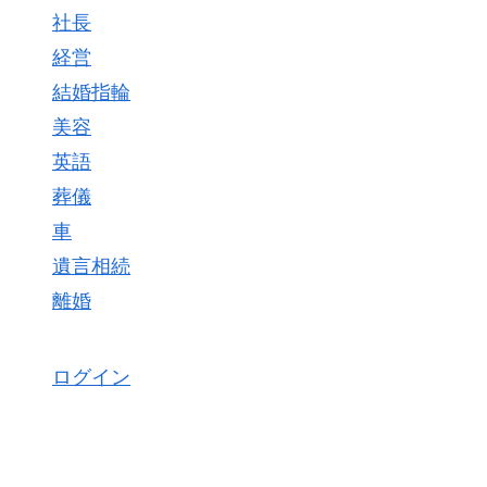
社長
経営
結婚指輪
美容
英語
葬儀
車
遺言相続
離婚
ログイン