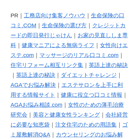
PR｜
工務店向け集客ノウハウ
｜
生命保険の口
コミ.COM
｜
生命保険の選び方
｜
クレジットカ
ードの即日発行じゃけん
｜
お家の見直ししま専
科
｜
健康マニアによる無病ライフ
｜
女性向けエ
ステ.com
｜
マッサージのリアル口コミ.com
｜
住宅リフォーム相互リンク集
｜
英語上達の秘訣
｜
英語上達の秘訣
｜
ダイエットチャレンジ
｜
AGAでお悩み解決
｜
エステサロンを上手に利
用する情報サイト
｜
健康に役立つ口コミ情報
｜
AGAお悩み相談.com
｜
女性のための薄毛治療
研究会
｜
美容と健康女性ランキング
｜
会社経営
に必要な知恵袋
｜
注文住宅のための用語集
｜
ゴ
ミ屋敷解消Q&A
｜
カウンセリングのお悩み解